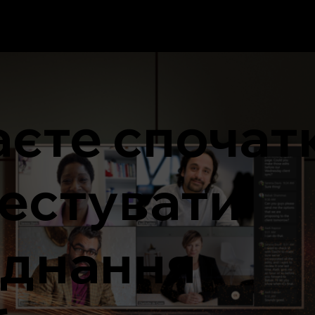
єте спочат
естувати
аднання