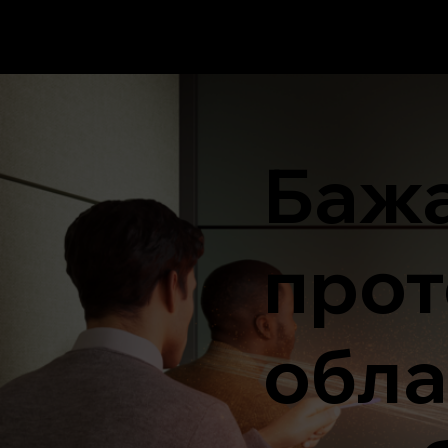
Бажа
прот
обл