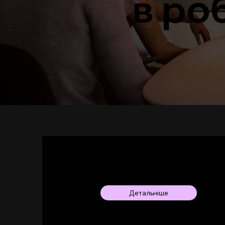
в ро
Комплект Logitech Meet Up 2
з екраном Samsung
Детальніше