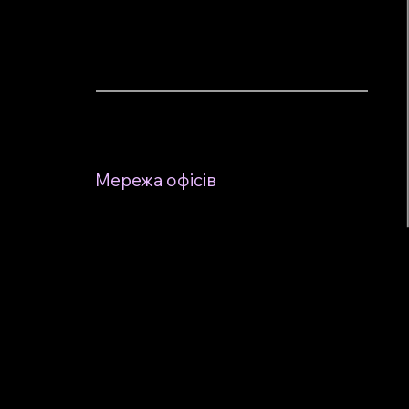
Logitech
для бізнесу в Україні
Мережа офісів
по всій країні