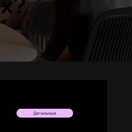
ах?
сональне робоче
е від Logitech з монітором Samsung
Детальніше