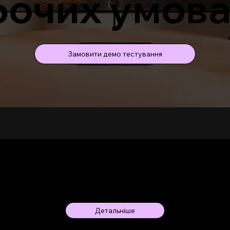
бочих умов
Замовити демо тестування
Комплект Logitech Rally
Пер
Bar mini тa Logitech Sight
місц
з екраном Samsung
Детальніше