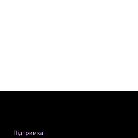
"І
ін
ко
Підтримка