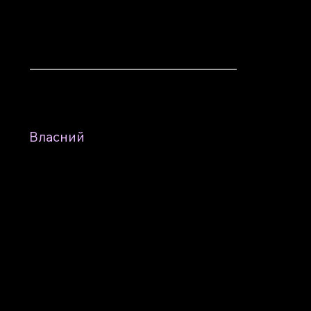
та 
та сервіс
Власний
інженерний ресурс